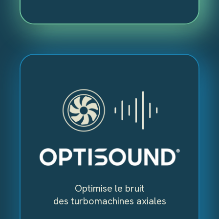
optimal peu importe l’application.
OPTISOUND™
Logiciel permettant de prédire et
d’optimiser le bruit des turbomachines
axiales. Idéal pour les équipes qui
cherchent à réduire la signature
acoustique d’hélices, de rotors et de
ventilateurs.
Optimise le bruit
À l’aide de prédictions aérodynamiques
des turbomachines axiales
obtenues à partir de CFD ou de